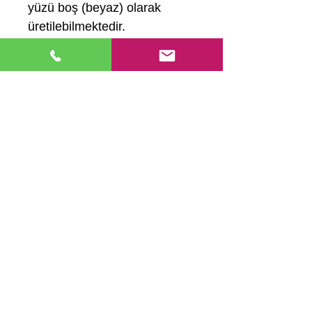
yüzü boş (beyaz) olarak
üretilebilmektedir.
Sizlede Baskı Store kalitesi ile
firmanızın tanıtımını en iyi
şekilde yapabileceğiniz broşür
basımı .
Hemen Ara
Ana Sayfa