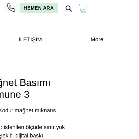
HEMEN ARA
İLETİŞİM
More
net Basımı
mune 3
Kodu: mağnet mıknatıs
: istenilen ölçüde sınır yok
ekli: dijital baskı