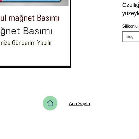
Özelli
yüzeyle
Silikonl
Seç
Ana Sayfa