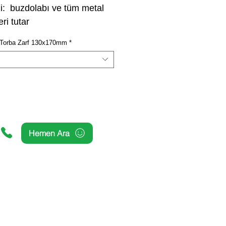
ği: buzdolabı ve tüm metal
ri tutar
u Torba Zarf 130x170mm
*
Hemen Ara