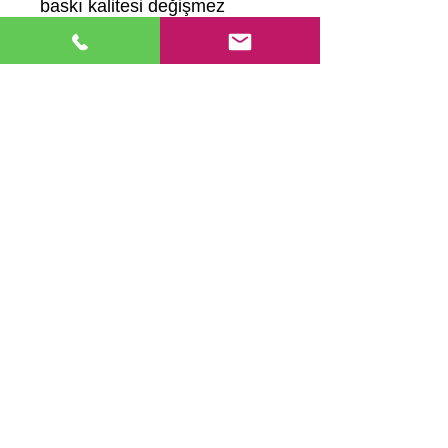
baskı kalitesi değişmez
Çelik gövde elektrolitik krom
kaplı ergonomik sap
1.sınıf ABS plastikten enjekte
edilmiştir.
Hemen Ara
Ana Sayfa