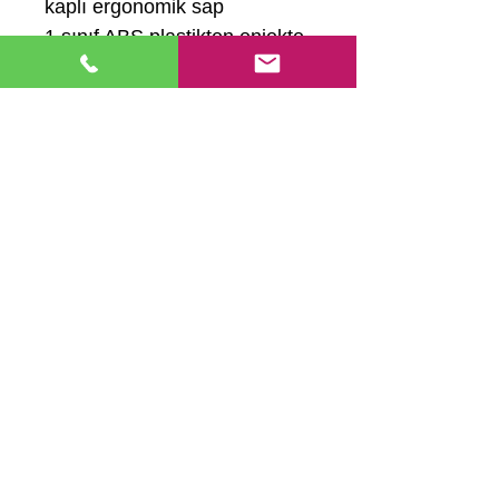
kaplı ergonomik sap
1.sınıf ABS plastikten enjekte
edilmiştir.
CATEGORİES
: Kaşeler, Man
uel
Numeratörler, Numeratörler
Hemen Ara
Ana Sayfa