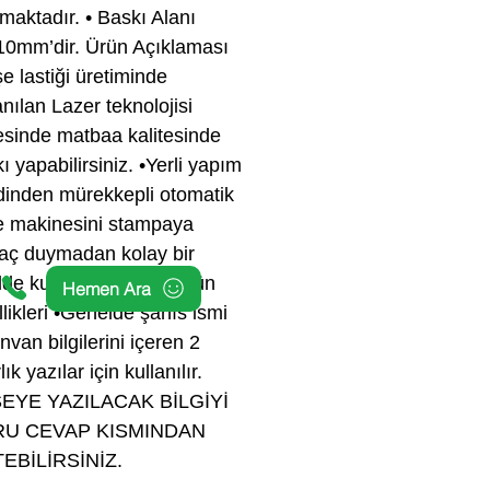
maktadır. • Baskı Alanı
10mm’dir. Ürün Açıklaması
e lastiği üretiminde
anılan Lazer teknolojisi
sinde matbaa kalitesinde
ı yapabilirsiniz. •Yerli yapım
dinden mürekkepli otomatik
e makinesini stampaya
yaç duymadan kolay bir
lde kullanabilirsiniz. Ürün
Hemen Ara
likleri •Genelde şahıs ismi
nvan bilgilerini içeren 2
lık yazılar için kullanılır.
EYE YAZILACAK BİLGİYİ
U CEVAP KISMINDAN
TEBİLİRSİNİZ.