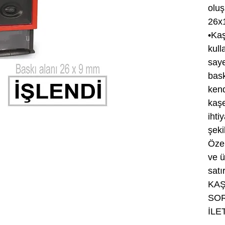
oluş
26x
•Kaş
kull
saye
bask
ken
kaş
ihti
şeki
Özel
ve ü
satır
KAŞ
SOR
İLE