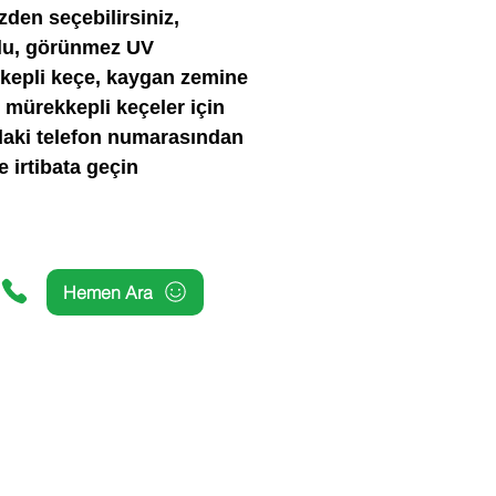
zden seçebilirsiniz,
rlu, görünmez UV
kepli keçe, kaygan zemine
mürekkepli keçeler için
daki telefon numarasından
le irtibata geçin
Hemen Ara