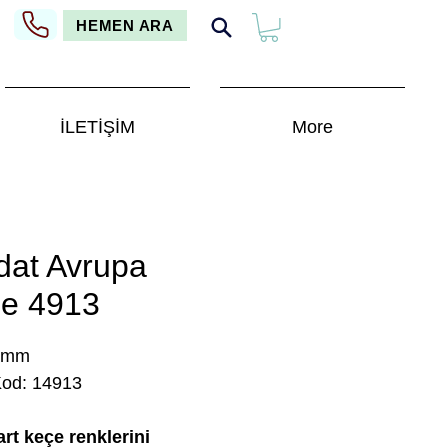
HEMEN ARA
İLETİŞİM
More
dat Avrupa
e 4913
 mm
Kod: 14913
rt keçe renklerini