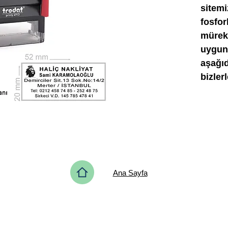
sitemi
fosfo
mürek
uygun 
aşağı
bizler
Ana Sayfa