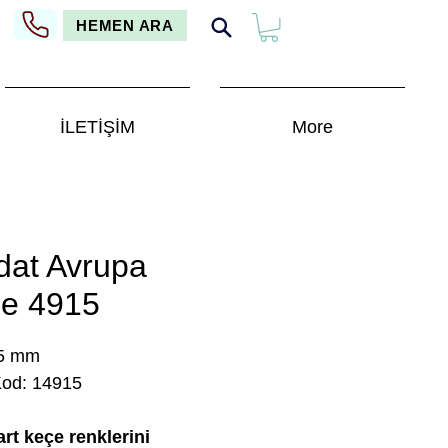
HEMEN ARA
İLETİŞİM
More
dat Avrupa
e 4915
25 mm
Kod: 14915
rt keçe renklerini