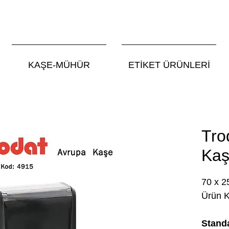
KAŞE-MÜHÜR
ETİKET ÜRÜNLERİ
Tro
Kaş
70 x 
Ürün 
Standa