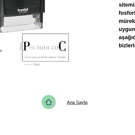
sitemi
fosfo
mürek
uygun 
aşağıd
bizler
Ana Sayfa