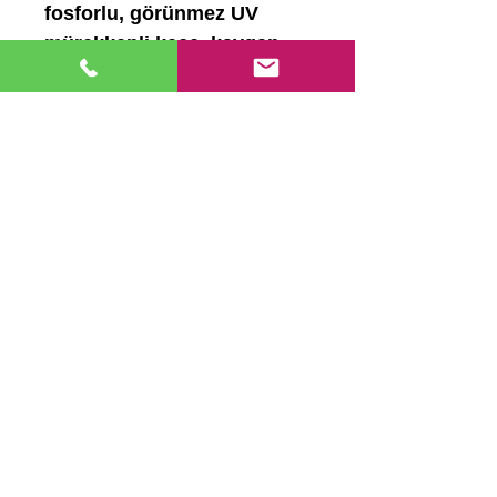
fosforlu, görünmez UV
mürekkepli keçe, kaygan
zemine uygun mürekkepli
keçeler için aşağıdaki
telefon veya mailden
bizlerle irtibata geçin
Hemen Ara
Ana Sayfa