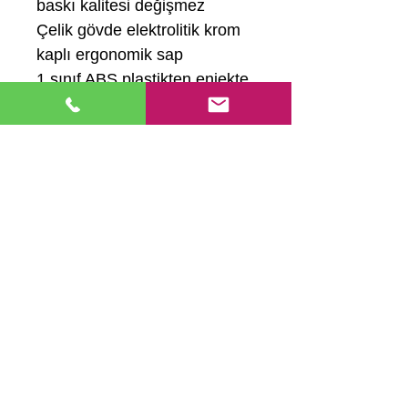
baskı kalitesi değişmez
Çelik gövde elektrolitik krom
kaplı ergonomik sap
1.sınıf ABS plastikten enjekte
edilmiştir.
CATEGORİES
: Kaşeler, Man
uel
Numeratörler, Numeratörler
Hemen Ara
Ana Sayfa