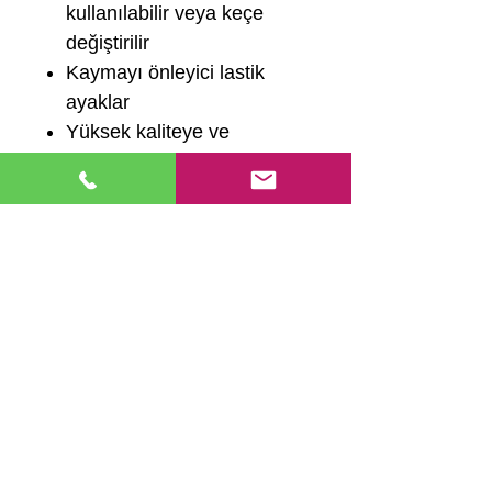
kullanılabilir veya keçe
değiştirilir
Kaymayı önleyici lastik
ayaklar
Yüksek kaliteye ve
ergonomik tasarıma
sahiptir.
Kaliteli mürekkebi
sayesinde net baskılar
Kategoriler:
Profesyonel
Seri
KaşelerEtiketler: Perpa
Kaşe, 2 dk Kaşe, Trodat
Profesyonel 5200, Trodat
Profesyonel
Kaşe, Kaşe, Acil
Kaşe, İStanbul