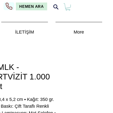
HEMEN ARA
İLETİŞİM
More
MLK -
TVİZİT 1.000
t
,4 x 5,2 cm • Kağıt: 350 gr.
Baskı: Çift Taraflı Renkli
• Laminasyon: Mat Selefon •