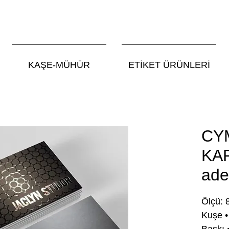
KAŞE-MÜHÜR
ETİKET ÜRÜNLERİ
CY
KAR
ade
Ölçü: 8
Kuşe • 
Baskı 