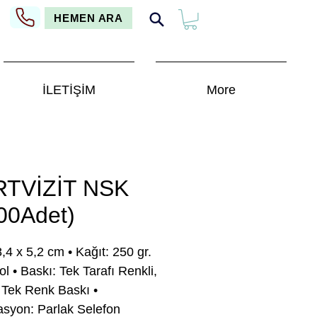
HEMEN ARA
İLETİŞİM
More
RTVİZİT NSK
00Adet)
,4 x 5,2 cm • Kağıt: 250 gr.
ol • Baskı: Tek Tarafı Renkli,
 Tek Renk Baskı •
syon: Parlak Selefon