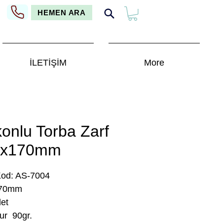
HEMEN ARA
İLETİŞİM
More
ikonlu Torba Zarf
0x170mm
Kod: AS-7004
170mm
et
ur 90gr.