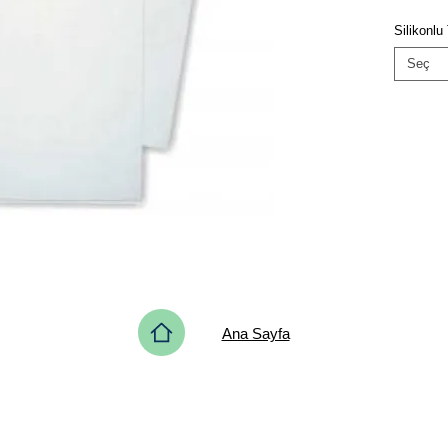
Silikonl
Seç
Ana Sayfa