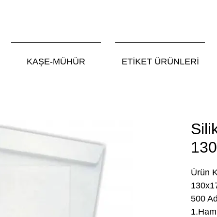
KAŞE-MÜHÜR
ETİKET ÜRÜNLERİ
Sil
13
Ürün 
130x
500 Ad
1.Ham